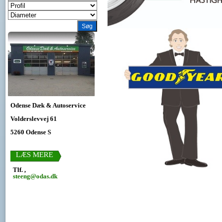
Odense Dæk & Autoservice
Volderslevvej 61
5260 Odense S
LÆS MERE
Tlf. ,
steeng@odas.dk