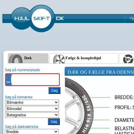
Hj
Dæk
Fælge & komplethjul
Søg på nummerplade
DÆK OG FÆLGE FRA ODENS
Søg på bilmærke
Søg på dækstørrelse