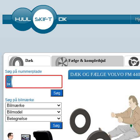
Hj
Dæk
Fælge & komplethjul
Søg på nummerplade
DÆK OG FÆLGE VOLVO FM 440 
Søg på bilmærke