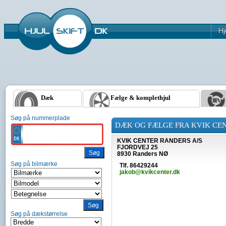
Hj
Dæk
Fælge & komplethjul
Søg på nummerplade
DÆK OG FÆLGE FRA KVIK CE
KVIK CENTER RANDERS A/S
FJORDVEJ 25
8930 Randers NØ
Søg på bilmærke
Tlf. 86429244
jakob@kvikcenter.dk
Søg på dækstørrelse