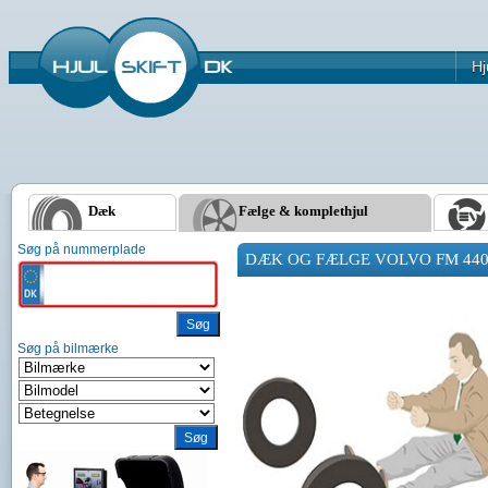
Hj
Dæk
Fælge & komplethjul
Søg på nummerplade
DÆK OG FÆLGE VOLVO FM 440 
Søg på bilmærke